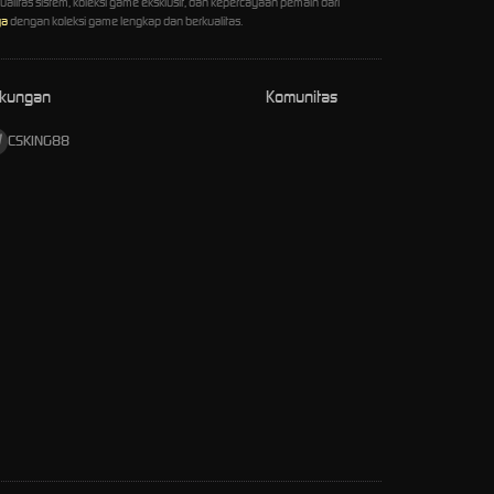
ualitas sistem, koleksi game eksklusif, dan kepercayaan pemain dari
ya
dengan koleksi game lengkap dan berkualitas.
kungan
Komunitas
CSKING88