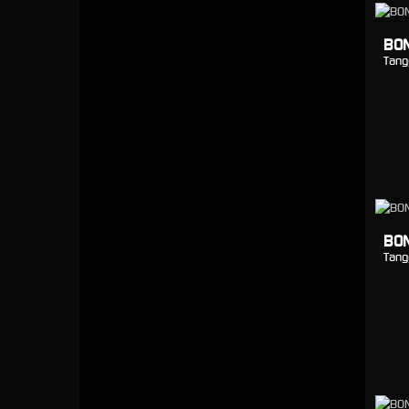
BON
Tang
BON
Tang