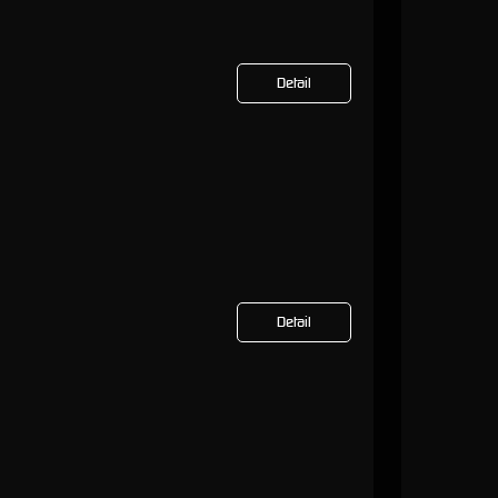
Detail
Detail