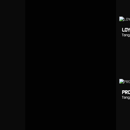
LOY
Tang
PRO
Tang