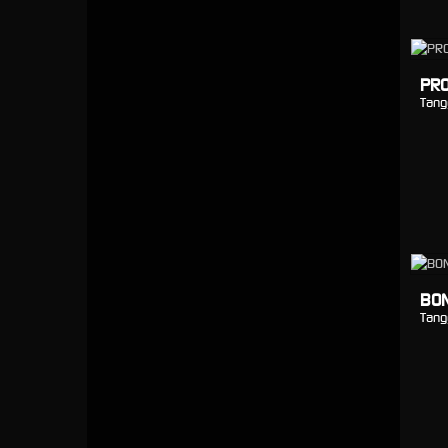
PRO
Tang
BON
Tang