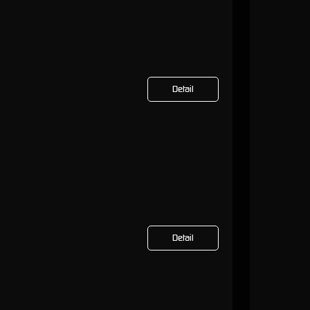
Detail
Detail