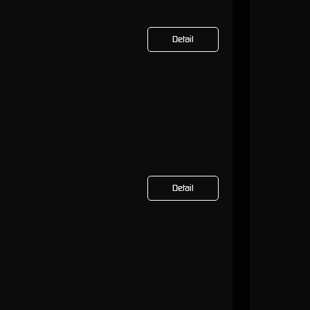
Detail
Detail