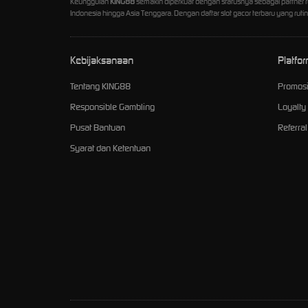
Keunggulan
KING88
semakin diperkuat dengan statusnya sebagai partner res
Indonesia hingga Asia Tenggara. Dengan daftar slot gacor terbaru yang rut
Kebijaksanaan
Platfo
Tentang KING88
Promos
Responsible Gambling
Loyalty
Pusat Bantuan
Referral
Syarat dan Ketentuan