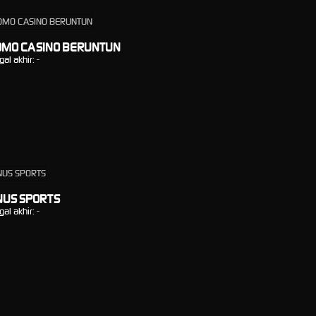
MO CASINO BERUNTUN
gal akhir:
-
US SPORTS
gal akhir:
-