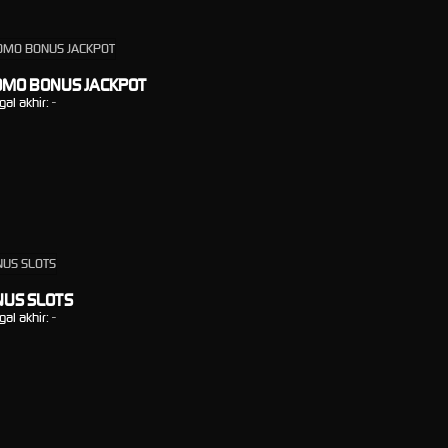
MO BONUS JACKPOT
gal akhir:
-
US SLOTS
gal akhir:
-