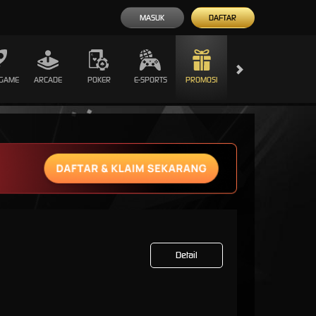
MASUK
DAFTAR
 GAME
ARCADE
POKER
E-SPORTS
PROMOSI
Detail