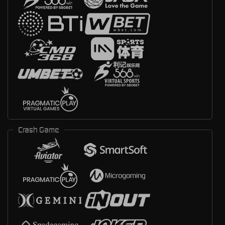
Crash Game