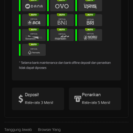
* Selama bank maintenance dan bank offline deposit dan penarikan
tidak dapat diproses
Deposit
Penarikan
Rata-rata 3 Menit
Rata-rata 5 Menit
Tanggung Jawab
Browser Yang