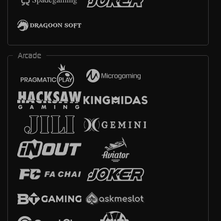
Arcade