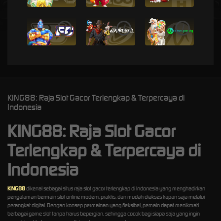
i
i
i
KING88: Raja Slot Gacor Terlengkap & Terpercaya di
Indonesia
KING88: Raja Slot Gacor
Terlengkap & Terpercaya di
Indonesia
KING88
dikenal sebagai situs raja slot gacor terlengkap di Indonesia yang menghadirkan
pengalaman bermain slot online modern, praktis, dan mudah diakses kapan saja melalui
perangkat digital. Dengan konsep permainan yang fleksibel, pemain dapat menikmati
berbagai game slot tanpa harus bepergian, sehingga cocok bagi siapa saja yang ingin