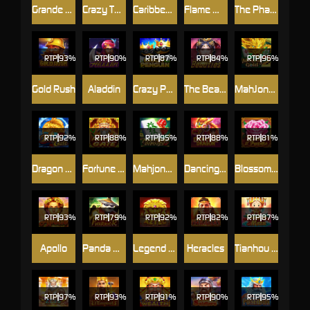
Grande Fortune
Crazy Thieves
Caribbean Treasure
Flame Wolves
The Pharaoh
RTP
93%
RTP
90%
RTP
87%
RTP
84%
RTP
96%
Gold Rush
Aladdin
Crazy Penguin
The Beauties
MahJong Gold 2
RTP
92%
RTP
88%
RTP
95%
RTP
88%
RTP
81%
Dragon Gate
Fortune Gate
Mahjong Infinity
Dancing Dragon
Blossom of Fortune
RTP
93%
RTP
79%
RTP
92%
RTP
82%
RTP
87%
Apollo
Panda Warrior
Legend of Aztec
Heracles
Tianhou Mazu
RTP
97%
RTP
93%
RTP
91%
RTP
90%
RTP
95%