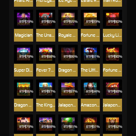
Pirate Attack
Frenzyshot
Ice Age Mammoths
Estate Rich Man
Train Robber
RTP
79%
RTP
85%
RTP
95%
RTP
89%
RTP
90%
Magician
The Unsurpassed Grace
Royale Expedition
Fortune Koi
Lucky Little Devil
RTP
79%
RTP
98%
RTP
86%
RTP
81%
RTP
90%
Super Diamond
Fever 777
Dragon Treasure
The LIttle Witch
Fortune Bull
RTP
86%
RTP
97%
RTP
97%
RTP
94%
RTP
98%
Dragon Tiles
The King Of Olympus
Jalapeno Burst
Amazon Queen
Jalapeno 2
RTP
79%
RTP
88%
RTP
81%
RTP
91%
RTP
92%