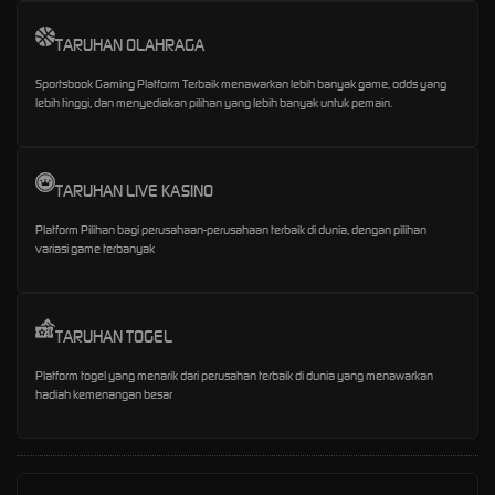
TARUHAN OLAHRAGA
Sportsbook Gaming Platform Terbaik menawarkan lebih banyak game, odds yang
lebih tinggi, dan menyediakan pilihan yang lebih banyak untuk pemain.
TARUHAN LIVE KASINO
Platform Pilihan bagi perusahaan-perusahaan terbaik di dunia, dengan pilihan
variasi game terbanyak
TARUHAN TOGEL
Platform togel yang menarik dari perusahan terbaik di dunia yang menawarkan
hadiah kemenangan besar