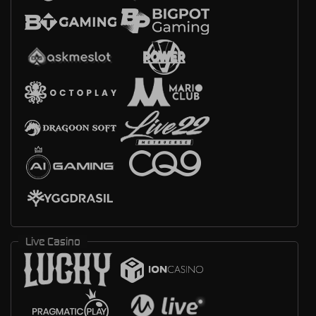
Live Casino