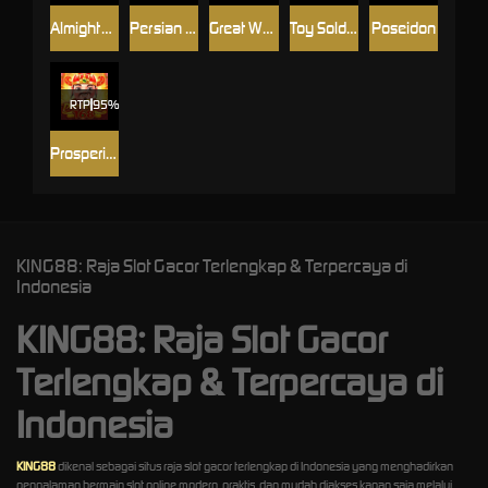
Almighty Zeus
Persian Empire
Great Wealth
Toy Soldiers
Poseidon
RTP
95%
Prosperity 168
KING88: Raja Slot Gacor Terlengkap & Terpercaya di
Indonesia
KING88: Raja Slot Gacor
Terlengkap & Terpercaya di
Indonesia
KING88
dikenal sebagai situs raja slot gacor terlengkap di Indonesia yang menghadirkan
pengalaman bermain slot online modern, praktis, dan mudah diakses kapan saja melalui