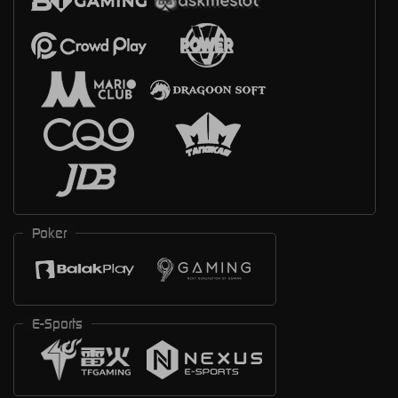
Poker
E-Sports