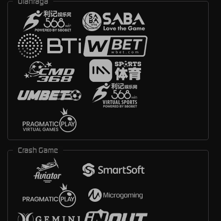
Olahraga
Crash Game